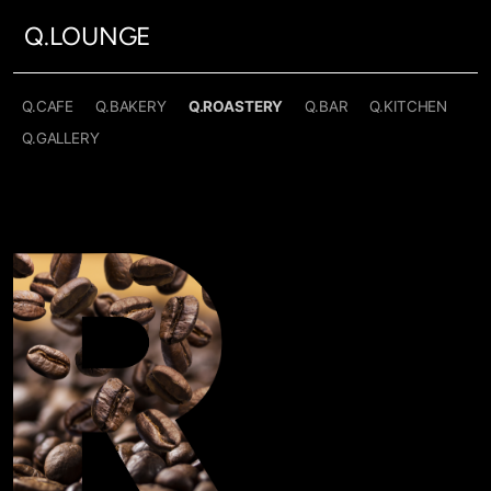
Q.LOUNGE
Q.CAFE
Q.BAKERY
Q.ROASTERY
Q.BAR
Q.KITCHEN
Q.GALLERY